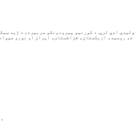
ولیدي اډې لري. د کورنیو پیرودونکو سربیره، د ژیه ټی
د ت