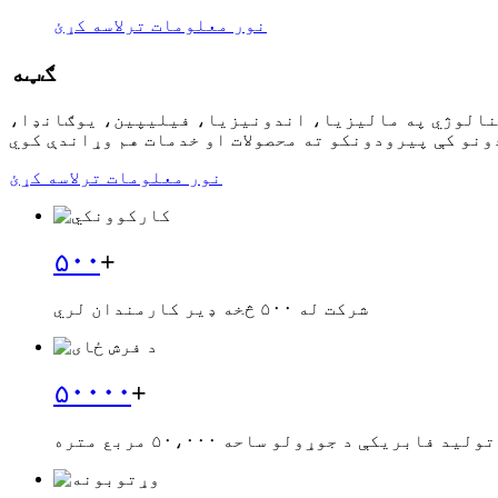
نور معلومات ترلاسه کړئ
ګټه
کنالوژي په مالیزیا، اندونیزیا، فیلیپین، یوګانډا،
نور معلومات ترلاسه کړئ
۵۰۰
+
شرکت له ۵۰۰ څخه ډیر کارمندان لري
۵۰۰۰۰
+
ولید فابریکې د جوړولو ساحه ۵۰،۰۰۰ مربع متره