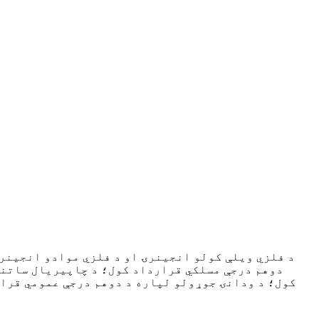
د فلزي ویلې کولو انجینرۍ او د فلزي موادو انجینرۍ
دوهم درجې مسلکي قرارداد کول؛ د چاپیریال ساتنې
کول؛ د ودانۍ جوړولو لپاره د دوهم درجې عمومي قرا