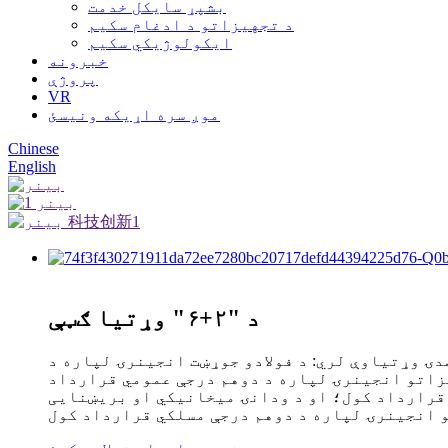
بشپړ سایکل خدمت
د تجهیزاتو د ادغام سکیم
ایکولوژیکي سکیم
خبرونه
پروژې
VR
موږ سره اړیکه ونیسئ
Chinese
English
د "۲+۶" وړتیا ګټې
ۍ وړتیاوې لري: د فولادو جوړښت انجینرۍ لپاره د
زاتو انجینرۍ لپاره د دوهم درجې عمومي قرارداد
قرارداد کول؛ او د ودانۍ میخانیکي او بریښنایی