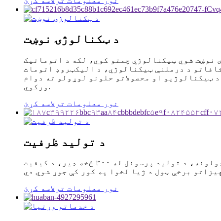
نور معلومات ترلاسه کړئ
د ټکنالوژۍ نوښت
الوژي لري، بازارونو ته ډیری نوښت شوي ټیکنالوژي چمتو کوي، لکه د اتوماتیک
ثافاتو د درملنې ټیکنالوژي، د الیکټروډ اتومات
د ټیکنالوژیو او محصولاتو حلونو لوړولو ته دوام
ورکوي.
نور معلومات ترلاسه کړئ
د تولید ظرفیت
ژیا ګروپ درې تولیدي اډې لري، د تولید فابریکې ساحه ۵۰،۰۰۰ مربع متره، د تولید تجهیزاتو زرګونه مختلف ډولونه، د تولید پرسونل له ۳۰۰ څخه ډیر، د کیفیت
نور معلومات ترلاسه کړئ