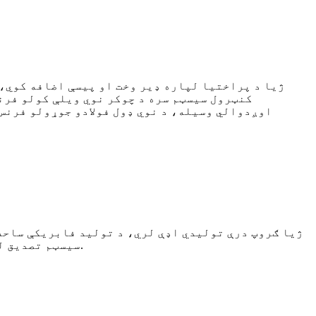
کنټرول سیسټم سره د چوکر نوي ویلې کولو فرن
اوږدوالي وسیله، د نوي ډول فولادو جوړولو فرنس،
سیسټم تصدیق له لارې، د محصولاتو کیفیت ډاډمن کولو لپاره، د اصلي تجهیزاتو برخې ټول د ژیا لخوا په کور کې جوړ شوي دي.