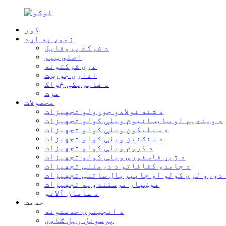
کور
زموږ په اړه
د شرکت پروفایل
اصلي ټیم
غړي شرکتونه
اداري جوړښت
د فابریکې ځواک
عزت
محصولات
د شنه فولادو جوړولو تجهیزات
د وینډیم او ټایټانیوم ویلې کولو تجهیزات
د سیلیکون ویلې کولو تجهیزات
د منګنیز ویلې کولو تجهیزات
د کروم ویلې کولو تجهیزات
د ژیړ فاسفورس ویلې کولو تجهیزات
د جامدو کثافاتو د درملنې تجهیزات
 دوړو لرې کولو او چاپیریال ساتنې تجهیزات
هوښیار مرستندویه تجهیزات
د سامان آلاتو
خدمت
د انجینرۍ خدمتونه
پرسونل ریل ګاډی