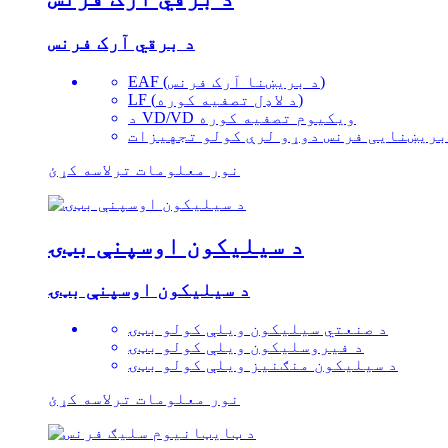
د برقي آرک فرنس
EAF (د بریښنا آرک فرنس)
LF (د لاډل تصفیه کوره)
د VD/VD ویکیوم تصفیه کوره
بریښنایی فرنس دوړو لرې کولو تجهیزات
نور معلومات ترلاسه کړئ
د سیلیکون اوسپنې بټۍ
د سیلیکون اوسپنې بټۍ
د صنعتي سیلیکون ویلې کولو بټۍ
د فیروسلیکون ویلې کولو بټۍ
د سیلیکون منګنیز ویلې کولو بټۍ
نور معلومات ترلاسه کړئ