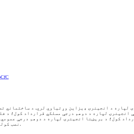
 لپاره د انجینرۍ ډیزاین وړتیاوې لري. د ساختماني تصد
 انجینرۍ لپاره د دوهم درجې مسلکي قرارداد کول؛ د فل
رداد کول؛ د بریښنا انجینرۍ لپاره د دوهم درجې عمومي 
نصب کولو انجینرۍ لپاره د دوهم درجې مسلکي قرارداد کول.