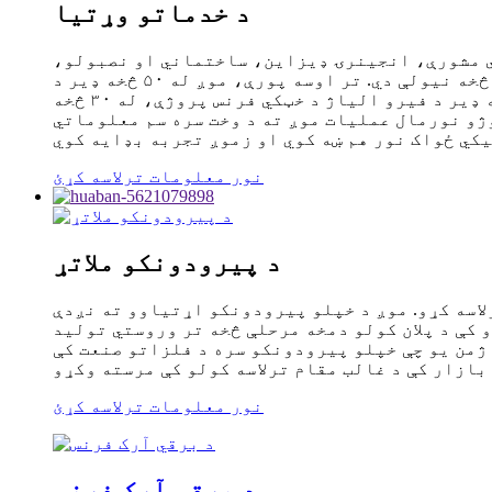
د خدماتو وړتیا
ل یې د تخنیکي مشورې، انجینرۍ ډیزاین، ساختماني او نصبولو،
میخانیکي تجهیزاتو، هیدرولیک صنعت، لوړ ولتاژ بریښنا، اتوماتیک، وسایلو، میکاترونیک ادغام څخه نیولې دي. تر اوسه پورې، موږ له ۵۰ څخه ډیر د EPC
عمومي قرارداد پروژې، له ۸۰ څخه ډیر د فولادو فرنس پروژې، له ۱۲۰ څخه ډیر د تصفیې فرنس پروژې، له ۵۰ څخه ډیر د فیرو الیاژ د خټکي فرنس پروژې، له ۳۰ څخه
خه ډیر سیټونه پلورل شوي دي. د دې پروژو نورمال عملیات موږ ته د وخت سره سم معلوماتي
نور معلومات ترلاسه کړئ
د پیرودونکو ملاتړ
لاسه کړو. موږ د خپلو پیرودونکو اړتیاوو ته نږدې
 کې د پلان کولو دمخه مرحلې څخه تر وروستي تولید
ژمن یو چې خپلو پیرودونکو سره د فلزاتو صنعت کې
نور معلومات ترلاسه کړئ
د برقي آرک فرنس