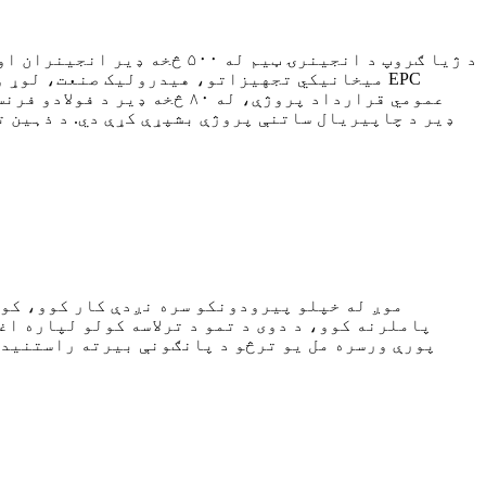
د ژیا ګروپ د انجینرۍ ټیم 
موږ له خپلو پیرودونکو سره نږدې کار کوو، کوم
پاملرنه کوو، د دوی د تمو د ترلاسه کولو لپاره ا
پورې ورسره مل یو ترڅو د پانګونې بیرته راستنیدو