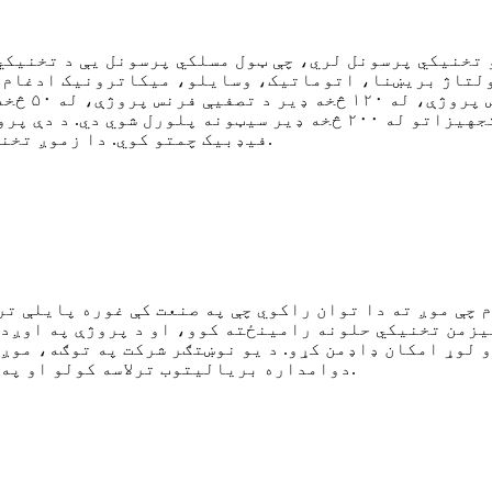
له ۵۰۰ څخه ډیر انجینران او تخنیکي پرسونل لري، چې ټول مسلکي پرسون
ډیر د چاپیریال ساتنې پروژې بشپړې کړې دي. د ذہین تجهیزاتو له ۲۰۰ څ
فیډبیک چمتو کوي. دا زموږ تخنیکي ځواک نور هم ښه کوي او زموږ تجربه بډایه کوي.
 چې موږ ته دا توان راکوي چې په صنعت کې غوره پایلې تر
غیزمن تخنیکي حلونه رامینځته کوو، او د پروژې په اوږدو
 لوړ امکان ډاډمن کړو. د یو نوښتګر شرکت په توګه، موږ 
دوامداره بریالیتوب ترلاسه کولو او په بازار کې د غالب مقام ترلاسه کولو کې مرسته وکړو.