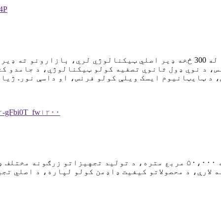
ژیا د پراختیا لپاره ډیر وخت او پیسې اضافه کوي، له 300 څخه ډیر اصلي ټیکن
س، د نوي ډول ثانوي تصفیه کولو ټیکنالوژي، د جامدو ک
 د ټایټانیوم ایسک ویلې کولو فرنس، او داسې نور. ژیا 