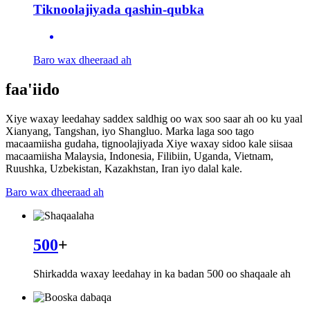
Tiknoolajiyada qashin-qubka
Baro wax dheeraad ah
faa'iido
Xiye waxay leedahay saddex saldhig oo wax soo saar ah oo ku yaal
Xianyang, Tangshan, iyo Shangluo. Marka laga soo tago
macaamiisha gudaha, tignoolajiyada Xiye waxay sidoo kale siisaa
macaamiisha Malaysia, Indonesia, Filibiin, Uganda, Vietnam,
Ruushka, Uzbekistan, Kazakhstan, Iran iyo dalal kale.
Baro wax dheeraad ah
500
+
Shirkadda waxay leedahay in ka badan 500 oo shaqaale ah