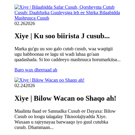
02.26
2026
Xiye | Ku soo biirista J cusub...
Marka gu'gu uu soo galo cutub cusub, waa waqtigii
ugu habboonaa ee lagu sii wadi lahaa go'aan
qaadashada. Si loo caddeeyo mashruuca horumarkiisa...
Baro wax dheeraad ah
02.24
2026
Xiye | Bilow Wacan oo Shaqo ah!
Maalinta 8aad ee Sannadka Cusub ee Dayaxa: Bilow
Cusub oo loogu talagalay Tiknoolajiyadda Xiye.
Waxaan u rajeynayaa barwaaqo iyo guul cutubka
cusub. Dhammaan...