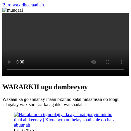
Baro wax dheeraad ah
WARARKII ugu dambeeyay
Waxaan ka go'annahay inaan bixinno xalal nidaamsan oo loogu
talagalay wax soo saarka agabka warshadaha
07.16
2026