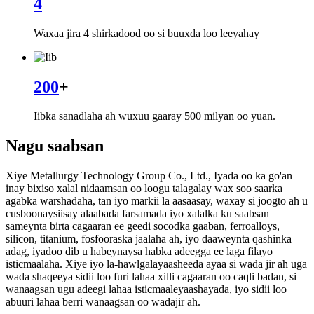
4
Waxaa jira 4 shirkadood oo si buuxda loo leeyahay
200
+
Iibka sanadlaha ah wuxuu gaaray 500 milyan oo yuan.
Nagu saabsan
Xiye Metallurgy Technology Group Co., Ltd., Iyada oo ka go'an
inay bixiso xalal nidaamsan oo loogu talagalay wax soo saarka
agabka warshadaha, tan iyo markii la aasaasay, waxay si joogto ah u
cusboonaysiisay alaabada farsamada iyo xalalka ku saabsan
sameynta birta cagaaran ee geedi socodka gaaban, ferroalloys,
silicon, titanium, fosfooraska jaalaha ah, iyo daaweynta qashinka
adag, iyadoo dib u habeynaysa habka adeegga ee laga filayo
isticmaalaha. Xiye iyo la-hawlgalayaasheeda ayaa si wada jir ah uga
wada shaqeeya sidii loo furi lahaa xilli cagaaran oo caqli badan, si
wanaagsan ugu adeegi lahaa isticmaaleyaashayada, iyo sidii loo
abuuri lahaa berri wanaagsan oo wadajir ah.