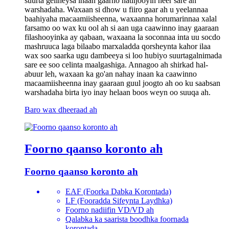
suurta gelineysa inaan gaarno natiijooyin heer sare ah
warshadaha. Waxaan si dhow u fiiro gaar ah u yeelannaa
baahiyaha macaamiisheenna, waxaanna horumarinnaa xalal
farsamo oo wax ku ool ah si aan uga caawinno inay gaaraan
filashooyinka ay qabaan, waxaana la soconnaa inta uu socdo
mashruuca laga bilaabo marxaladda qorsheynta kahor ilaa
wax soo saarka ugu dambeeya si loo hubiyo suurtagalnimada
sare ee soo celinta maalgashiga. Annagoo ah shirkad hal-
abuur leh, waxaan ka go'an nahay inaan ka caawinno
macaamiisheenna inay gaaraan guul joogto ah oo ku saabsan
warshadaha birta iyo inay helaan boos weyn oo suuqa ah.
Baro wax dheeraad ah
Foorno qaanso koronto ah
Foorno qaanso koronto ah
EAF (Foorka Dabka Korontada)
LF (Fooradda Sifeynta Laydhka)
Foorno nadiifin VD/VD ah
Qalabka ka saarista boodhka foornada
korontada