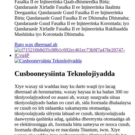
Fasalka II ee Injineerinka Qaab-dhismeedka Birta;
Qandaraasle Xirfadle Fasalka II ee Injineerinka Ilaalinta
Deegaanka; Qandaraasle Guud Fasalka II ee Injineerinka
Birta; Qandaraasle Guud Fasalka II ee Dhismaha Dhismaha;
Qandaraasle Guud Fasalka II ee Injineerinka Korontada; iyo
Qandaraasle Xirfadle Fasalka II ee Injineerinka Rakibaadda
Mashiinka iyo Korontada Dhismaha.
Baro wax dheeraad ah
Cusbooneysiinta Teknolojiyadda
Xiye waxay sii waddaa inay ku darto waqti iyo lacag
dheeraad ah horumarinta, waxay haysaa in ka badan 300 oo
tikniyoolajiyadood oo asaasi ah, waxay suuqyada siisaa
tikniyoolajiyado badan oo casri ah, sida foornada dhalaalaysa
ee cusub oo leh nidaamka xakamaynta otomaatiga,
tikniyoolajiyada sifeynta labaad ee cusub, tikniyoolajiyada
daaweynta qashinka adag, qalabka dheereynta otomaatiga ah
ee elektiroonigga ah, foornada birta sameysa ee nooca cusub,
foornada dhalaalaysa ee macdanta Titanium, iwm. Xiye