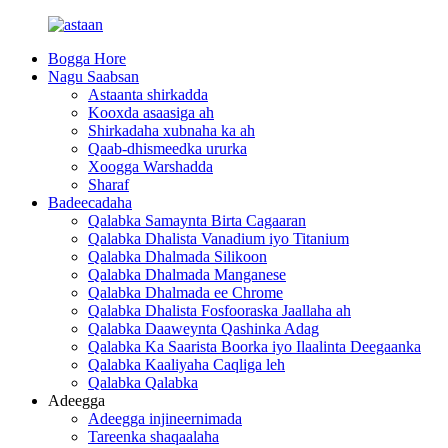
Bogga Hore
Nagu Saabsan
Astaanta shirkadda
Kooxda asaasiga ah
Shirkadaha xubnaha ka ah
Qaab-dhismeedka ururka
Xoogga Warshadda
Sharaf
Badeecadaha
Qalabka Samaynta Birta Cagaaran
Qalabka Dhalista Vanadium iyo Titanium
Qalabka Dhalmada Silikoon
Qalabka Dhalmada Manganese
Qalabka Dhalmada ee Chrome
Qalabka Dhalista Fosfooraska Jaallaha ah
Qalabka Daaweynta Qashinka Adag
Qalabka Ka Saarista Boorka iyo Ilaalinta Deegaanka
Qalabka Kaaliyaha Caqliga leh
Qalabka Qalabka
Adeegga
Adeegga injineernimada
Tareenka shaqaalaha