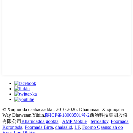
© Xuquuqda daabacaadda - 2010-2026: Dhammaan Xuquuqaha
Way Dhawrsan Yihiin.
陕ICP备18003501号-2
西冶科技集团股份
有限公司
Khariidadda goobta
-
AMP Mobile
-
ferroalloy
,
Foornada
Korontada
,
Foornada Birta
,
dhalaalid
,
LF
,
Foorno Qaanso ah oo
Hoos Loo Dhigay
,