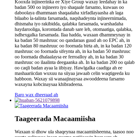
Kooxda injineerinka ee Xiye Group waxay leedahay in ka
badan 500 oo injineero iyo shaqaale farsamo, kuwaas oo
daboolaya dhammaan shaqaalaha xirfadlayaasha ah laga
bilaabo la-talinta farsamada, naqshadeynta injineernimada,
dhismaha iyo rakibidda, qalabka farsamada, warshadaha
haydarooliga, korontada danab sare leh, otomaatiga, qalabka,
isdhexgalka farsamada. Ilaa hadda, waxaan dhammeynay in
ka badan 50 mashruuc oo qandaraas guud ah oo EPC ah, in
ka badan 80 mashruuc oo foornada birta ah, in ka badan 120
mashruuc oo foornada sifeynta ah, in ka badan 50 mashruuc
oo foornada dhalaalaysa ee ferroalloy ah, in ka badan 30
mashruuc oo ilaalinta deegaanka ah. In ka badan 200 oo qalab
oo caqli badan ayaa la iibiyay. Hawlgalka caadiga ah ee
mashaariicdan wuxuu na siiyaa jawaab celin waqtigeeda ku
habboon. Waxay sii wanaajinaysaa awooddeena farsamo
waxayna kobcinaysaa khibradeena.
Baro wax dheeraad ah
Taageerada Macaamiisha
Waxaan si dhow ula shaqeynaa macaamiisheenna, taasoo noo