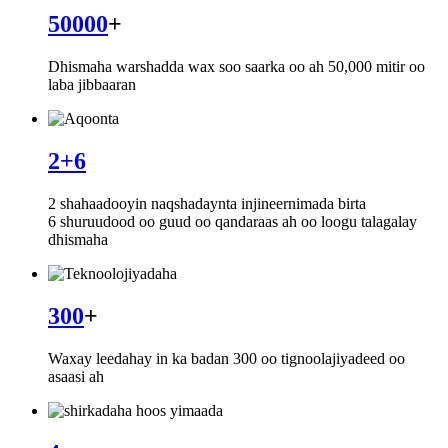
50000
+
Dhismaha warshadda wax soo saarka oo ah 50,000 mitir oo
laba jibbaaran
2+6
2 shahaadooyin naqshadaynta injineernimada birta
6 shuruudood oo guud oo qandaraas ah oo loogu talagalay
dhismaha
300
+
Waxay leedahay in ka badan 300 oo tignoolajiyadeed oo
asaasi ah