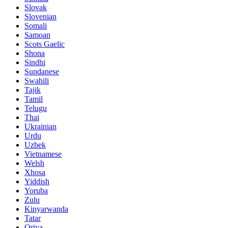
Slovak
Slovenian
Somali
Samoan
Scots Gaelic
Shona
Sindhi
Sundanese
Swahili
Tajik
Tamil
Telugu
Thai
Ukrainian
Urdu
Uzbek
Vietnamese
Welsh
Xhosa
Yiddish
Yoruba
Zulu
Kinyarwanda
Tatar
Oriya