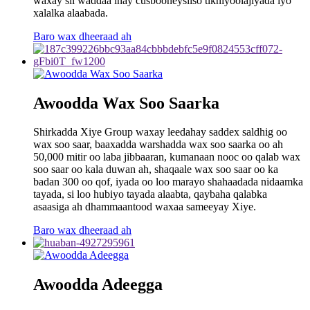
waxay sii waddaa inay cusbooneysiiso tikniyoolajiyada iyo
xalalka alaabada.
Baro wax dheeraad ah
Awoodda Wax Soo Saarka
Shirkadda Xiye Group waxay leedahay saddex saldhig oo
wax soo saar, baaxadda warshadda wax soo saarka oo ah
50,000 mitir oo laba jibbaaran, kumanaan nooc oo qalab wax
soo saar oo kala duwan ah, shaqaale wax soo saar oo ka
badan 300 oo qof, iyada oo loo marayo shahaadada nidaamka
tayada, si loo hubiyo tayada alaabta, qaybaha qalabka
asaasiga ah dhammaantood waxaa sameeyay Xiye.
Baro wax dheeraad ah
Awoodda Adeegga