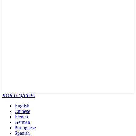
KOR U QAADA
English
Chinese
French
German
Portuguese
Spanish