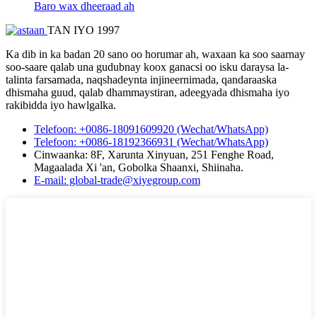
Baro wax dheeraad ah
TAN IYO 1997
Ka dib in ka badan 20 sano oo horumar ah, waxaan ka soo saarnay
soo-saare qalab una gudubnay koox ganacsi oo isku daraysa la-
talinta farsamada, naqshadeynta injineernimada, qandaraaska
dhismaha guud, qalab dhammaystiran, adeegyada dhismaha iyo
rakibidda iyo hawlgalka.
Telefoon: +0086-18091609920 (Wechat/WhatsApp)
Telefoon: +0086-18192366931 (Wechat/WhatsApp)
Cinwaanka: 8F, Xarunta Xinyuan, 251 Fenghe Road,
Magaalada Xi 'an, Gobolka Shaanxi, Shiinaha.
E-mail: global-trade@xiyegroup.com