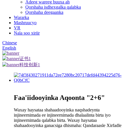
Adeeg wareeg buuxa ah
Qorshaha isdhexgalka qalabka
Qorshaha deegaanka
Wararka
Mashruucyo
VR
Nala soo xiriir
Chinese
English
Faa'iidooyinka Aqoonta "2+6"
Waxay haysataa shahaadooyinka naqshadeynta
injineernimada ee injineernimada dhalaalinta birta iyo
injineernimada qalabka birta. Waxay haysataa
shahaadooyinka ganacsiga dhismaha: Qandaraasle Xirfadle