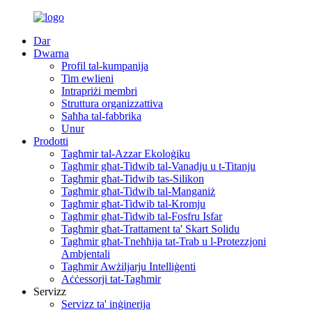
Dar
Dwarna
Profil tal-kumpanija
Tim ewlieni
Intrapriżi membri
Struttura organizzattiva
Saħħa tal-fabbrika
Unur
Prodotti
Tagħmir tal-Azzar Ekoloġiku
Tagħmir għat-Tidwib tal-Vanadju u t-Titanju
Tagħmir għat-Tidwib tas-Silikon
Tagħmir għat-Tidwib tal-Manganiż
Tagħmir għat-Tidwib tal-Kromju
Tagħmir għat-Tidwib tal-Fosfru Isfar
Tagħmir għat-Trattament ta' Skart Solidu
Tagħmir għat-Tneħħija tat-Trab u l-Protezzjoni
Ambjentali
Tagħmir Awżiljarju Intelliġenti
Aċċessorji tat-Tagħmir
Servizz
Servizz ta' inġinerija