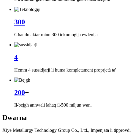
300
+
Għandu aktar minn 300 teknoloġija ewlenija
4
Hemm 4 sussidjarji li huma kompletament proprjetà ta'
200
+
Il-bejgħ annwali laħaq il-500 miljun wan.
Dwarna
Xiye Metallurgy Technology Group Co., Ltd., Impenjata li tipprovdi