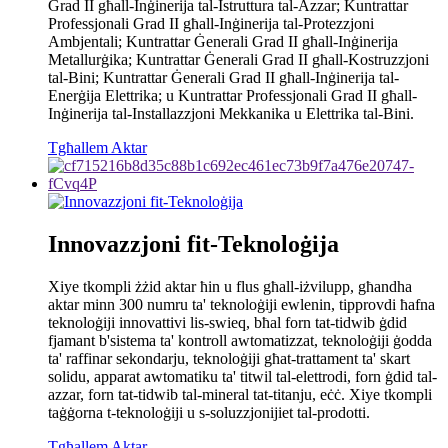
Grad II għall-Inġinerija tal-Istruttura tal-Azzar; Kuntrattar
Professjonali Grad II għall-Inġinerija tal-Protezzjoni
Ambjentali; Kuntrattar Ġenerali Grad II għall-Inġinerija
Metallurġika; Kuntrattar Ġenerali Grad II għall-Kostruzzjoni
tal-Bini; Kuntrattar Ġenerali Grad II għall-Inġinerija tal-
Enerġija Elettrika; u Kuntrattar Professjonali Grad II għall-
Inġinerija tal-Installazzjoni Mekkanika u Elettrika tal-Bini.
Tgħallem Aktar
Innovazzjoni fit-Teknoloġija
Xiye tkompli żżid aktar ħin u flus għall-iżvilupp, għandha
aktar minn 300 numru ta' teknoloġiji ewlenin, tipprovdi ħafna
teknoloġiji innovattivi lis-swieq, bħal forn tat-tidwib ġdid
fjamant b'sistema ta' kontroll awtomatizzat, teknoloġiji ġodda
ta' raffinar sekondarju, teknoloġiji għat-trattament ta' skart
solidu, apparat awtomatiku ta' titwil tal-elettrodi, forn ġdid tal-
azzar, forn tat-tidwib tal-mineral tat-titanju, eċċ. Xiye tkompli
taġġorna t-teknoloġiji u s-soluzzjonijiet tal-prodotti.
Tgħallem Aktar