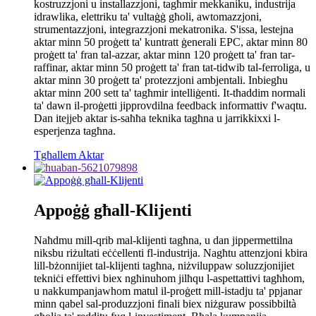
kostruzzjoni u installazzjoni, tagħmir mekkaniku, industrija
idrawlika, elettriku ta' vultaġġ għoli, awtomazzjoni,
strumentazzjoni, integrazzjoni mekatronika. S'issa, lestejna
aktar minn 50 proġett ta' kuntratt ġenerali EPC, aktar minn 80
proġett ta' fran tal-azzar, aktar minn 120 proġett ta' fran tar-
raffinar, aktar minn 50 proġett ta' fran tat-tidwib tal-ferroliga, u
aktar minn 30 proġett ta' protezzjoni ambjentali. Inbiegħu
aktar minn 200 sett ta' tagħmir intelliġenti. It-tħaddim normali
ta' dawn il-proġetti jipprovdilna feedback informattiv f'waqtu.
Dan itejjeb aktar is-saħħa teknika tagħna u jarrikkixxi l-
esperjenza tagħna.
Tgħallem Aktar
Appoġġ għall-Klijenti
Naħdmu mill-qrib mal-klijenti tagħna, u dan jippermettilna
niksbu riżultati eċċellenti fl-industrija. Nagħtu attenzjoni kbira
lill-bżonnijiet tal-klijenti tagħna, niżviluppaw soluzzjonijiet
tekniċi effettivi biex ngħinuhom jilħqu l-aspettattivi tagħhom,
u nakkumpanjawhom matul il-proġett mill-istadju ta' ppjanar
minn qabel sal-produzzjoni finali biex niżguraw possibbiltà