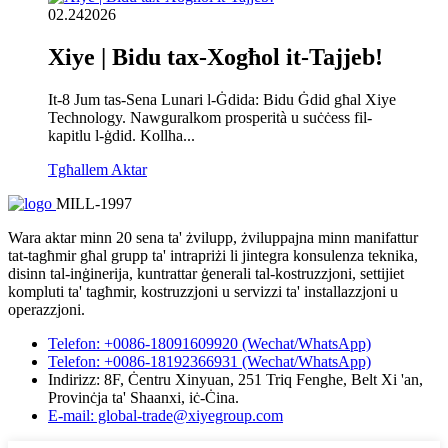
02.24
2026
Xiye | Bidu tax-Xogħol it-Tajjeb!
It-8 Jum tas-Sena Lunari l-Ġdida: Bidu Ġdid għal Xiye
Technology. Nawguralkom prosperità u suċċess fil-
kapitlu l-ġdid. Kollha...
Tgħallem Aktar
MILL-1997
Wara aktar minn 20 sena ta' żvilupp, żviluppajna minn manifattur
tat-tagħmir għal grupp ta' intrapriżi li jintegra konsulenza teknika,
disinn tal-inġinerija, kuntrattar ġenerali tal-kostruzzjoni, settijiet
kompluti ta' tagħmir, kostruzzjoni u servizzi ta' installazzjoni u
operazzjoni.
Telefon: +0086-18091609920 (Wechat/WhatsApp)
Telefon: +0086-18192366931 (Wechat/WhatsApp)
Indirizz: 8F, Ċentru Xinyuan, 251 Triq Fenghe, Belt Xi 'an,
Provinċja ta' Shaanxi, iċ-Ċina.
E-mail: global-trade@xiyegroup.com