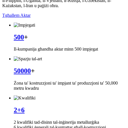
il-Filippini, l-Uganda, il-Vjetnam, ir-Russja, l-Użbekistan, il-
Każakstan, l-Iran u pajjiżi oħra.
Tgħallem Aktar
500
+
Il-kumpanija għandha aktar minn 500 impjegat
50000
+
Żona ta' kostruzzjoni ta' impjant ta' produzzjoni ta' 50,000
metru kwadru
2+6
2 kwalifiki tad-disinn tal-inġinerija metallurġika
6 kwalifiki ġenerali tal-kuntrattar għall-kostruzzjoni