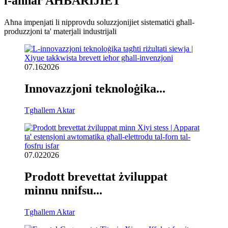
l-aħħar AĦBARIJIET
Aħna impenjati li nipprovdu soluzzjonijiet sistematiċi għall-
produzzjoni ta' materjali industrijali
07.16
2026
Innovazzjoni teknoloġika...
Tgħallem Aktar
07.02
2026
Prodott brevettat żviluppat
minnu nnifsu...
Tgħallem Aktar