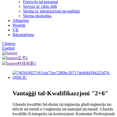
Ferrovija tal-persunal
Servizz ta' ċiklu sħiħ
Skema ta' integrazzjoni tat-tagħmir
Skema ekoloġika
Aħbarijiet
Proġetti
VR
Ikkuntattjana
Chinese
English
Vantaġġi tal-Kwalifikazzjoni "2+6"
Għandu kwalifiki fid-disinn tal-inġinerija għall-inġinerija tat-
tidwib tal-metall u l-inġinerija tal-materjali tal-metall. Għandu
kwalifiki fl-intrapriża tal-kostruzzjoni: Kuntrattar Professjonali