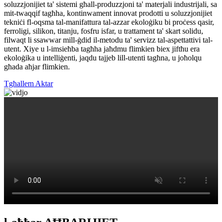
soluzzjonijiet ta' sistemi għall-produzzjoni ta' materjali industrijali, sa
mit-twaqqif tagħha, kontinwament innovat prodotti u soluzzjonijiet
tekniċi fl-oqsma tal-manifattura tal-azzar ekoloġiku bi proċess qasir,
ferroligi, silikon, titanju, fosfru isfar, u trattament ta' skart solidu,
filwaqt li ssawwar mill-ġdid il-metodu ta' servizz tal-aspettattivi tal-
utent. Xiye u l-imsieħba tagħha jaħdmu flimkien biex jiftħu era
ekoloġika u intelliġenti, jaqdu tajjeb lill-utenti tagħna, u joħolqu
għada aħjar flimkien.
Tgħallem Aktar