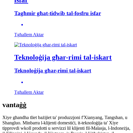
Tagħmir għat-tidwib tal-fosfru isfar
Tgħallem Aktar
Teknoloġija għar-rimi tal-iskart
Teknoloġija għar-rimi tal-iskart
Tgħallem Aktar
vantaġġ
Xiye għandha tliet bażijiet ta' produzzjoni f'Xianyang, Tangshan, u
Shangluo. Minbarra l-klijenti domestiċi, it-teknoloġija ta' Xiye
tipprovdi wkoll prodotti u servizzi lil klijenti fil-Malasja, l-Indoneżja,