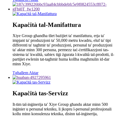
Kapaċità tal-Manifattura
Xiye Group għandha tliet bażijiet ta' manifattura, erja ta'
impjant ta' produzzjoni ta' 50,000 metru kwadru, eluf ta' tipi
differenti ta' tagħmir ta' produzzjoni, persunal ta' produzzjoni
ta' aktar minn 300 persuna, permezz taċ-ċertifikazzjoni tas-
sistema ta' kwalità, sabiex tiġi żgurata l-kwalità tal-prodotti, il-
partijiet ewlenin tat-tagħmir huma kollha magħmulin id-dar
minn Xiye.
Tgħallem Aktar
Kapaċità tas-Servizz
It-tim tal-inġinerija ta' Xiye Group għandu aktar minn 500
inġinier u persunal tekniku, li jkopru l-persunal professjonali
kollu minn konsulenza teknika, disinn tal-inġinerija,