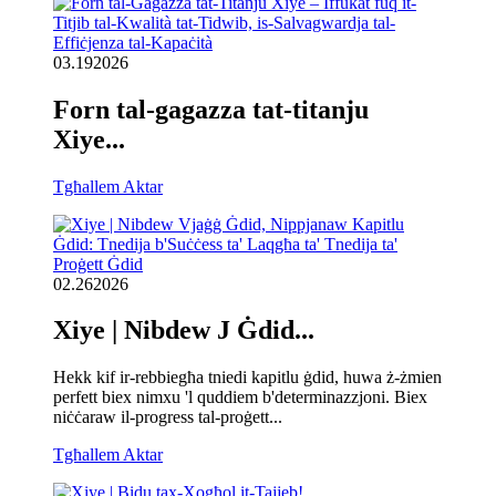
03.19
2026
Forn tal-gagazza tat-titanju
Xiye...
Tgħallem Aktar
02.26
2026
Xiye | Nibdew J Ġdid...
Hekk kif ir-rebbiegħa tniedi kapitlu ġdid, huwa ż-żmien
perfett biex nimxu 'l quddiem b'determinazzjoni. Biex
niċċaraw il-progress tal-proġett...
Tgħallem Aktar