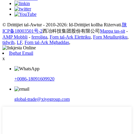
© Drittijiet tal-Awtur - 2010-2026: Id-Drittijiet kollha Riżervati.
陕
ICP备18003501号-2
西冶科技集团股份有限公司
Mappa tas-sit
-
AMP Mobbli
-
ferroliga
,
Forn tal-Ark Elettriku
,
Forn Metallurġiku
,
tidwib
,
LF
,
Forn tal-Ark Mgħaddas
,
Ibgħat Email
x
+0086-18091609920
global-trade@xiyegroup.com