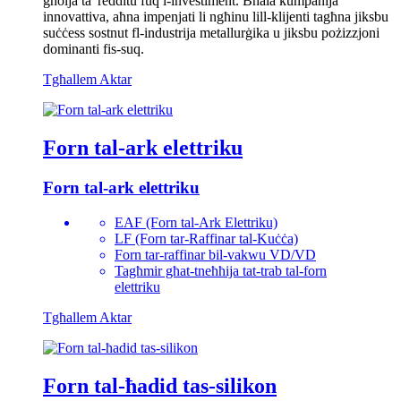
għolja ta' redditu fuq l-investiment. Bħala kumpanija
innovattiva, aħna impenjati li ngħinu lill-klijenti tagħna jiksbu
suċċess sostnut fl-industrija metallurġika u jiksbu pożizzjoni
dominanti fis-suq.
Tgħallem Aktar
Forn tal-ark elettriku
Forn tal-ark elettriku
EAF (Forn tal-Ark Elettriku)
LF (Forn tar-Raffinar tal-Kuċċa)
Forn tar-raffinar bil-vakwu VD/VD
Tagħmir għat-tneħħija tat-trab tal-forn
elettriku
Tgħallem Aktar
Forn tal-ħadid tas-silikon