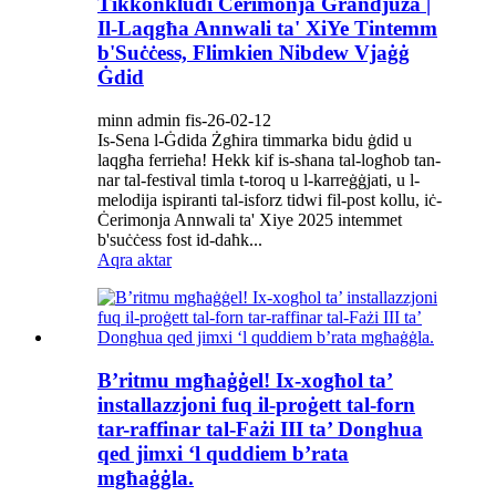
Tikkonkludi Ċerimonja Grandjuża |
Il-Laqgħa Annwali ta' XiYe Tintemm
b'Suċċess, Flimkien Nibdew Vjaġġ
Ġdid
minn admin fis-26-02-12
Is-Sena l-Ġdida Żgħira timmarka bidu ġdid u
laqgħa ferrieħa! Hekk kif is-sħana tal-logħob tan-
nar tal-festival timla t-toroq u l-karreġġjati, u l-
melodija ispiranti tal-isforz tidwi fil-post kollu, iċ-
Ċerimonja Annwali ta' Xiye 2025 intemmet
b'suċċess fost id-daħk...
Aqra aktar
B’ritmu mgħaġġel! Ix-xogħol ta’
installazzjoni fuq il-proġett tal-forn
tar-raffinar tal-Fażi III ta’ Donghua
qed jimxi ‘l quddiem b’rata
mgħaġġla.