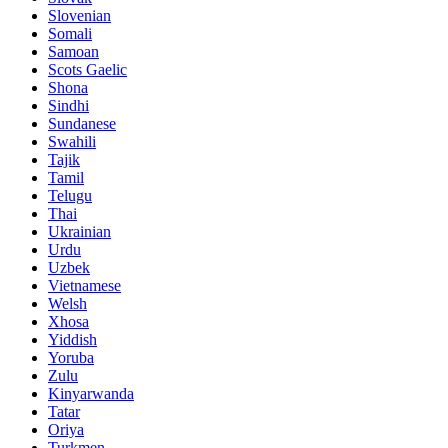
Slovenian
Somali
Samoan
Scots Gaelic
Shona
Sindhi
Sundanese
Swahili
Tajik
Tamil
Telugu
Thai
Ukrainian
Urdu
Uzbek
Vietnamese
Welsh
Xhosa
Yiddish
Yoruba
Zulu
Kinyarwanda
Tatar
Oriya
Turkmen