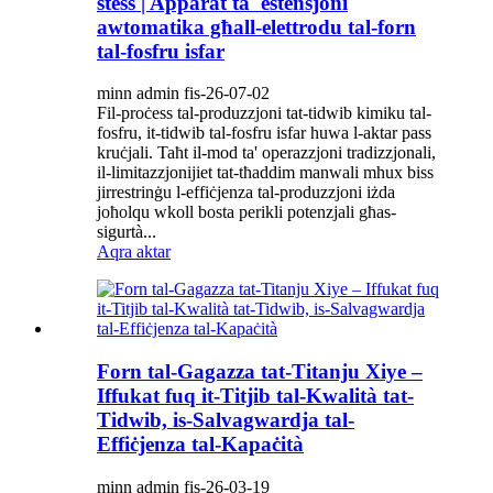
stess | Apparat ta' estensjoni
awtomatika għall-elettrodu tal-forn
tal-fosfru isfar
minn admin fis-26-07-02
Fil-proċess tal-produzzjoni tat-tidwib kimiku tal-
fosfru, it-tidwib tal-fosfru isfar huwa l-aktar pass
kruċjali. Taħt il-mod ta' operazzjoni tradizzjonali,
il-limitazzjonijiet tat-tħaddim manwali mhux biss
jirrestrinġu l-effiċjenza tal-produzzjoni iżda
joħolqu wkoll bosta perikli potenzjali għas-
sigurtà...
Aqra aktar
Forn tal-Gagazza tat-Titanju Xiye –
Iffukat fuq it-Titjib tal-Kwalità tat-
Tidwib, is-Salvagwardja tal-
Effiċjenza tal-Kapaċità
minn admin fis-26-03-19