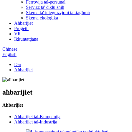
Ferrovija tal-persunal
Servizz ta' ċiklu sħiħ
Skema ta' integrazzjoni tat-tagħmir
Skema ekoloġika
Aħbarijiet
Proġetti
VR
Ikkuntattjana
Chinese
English
Dar
Aħbarijiet
aħbarijiet
Aħbarijiet
Aħbarijiet tal-Kumpanija
Aħbarijiet tal-Industrija