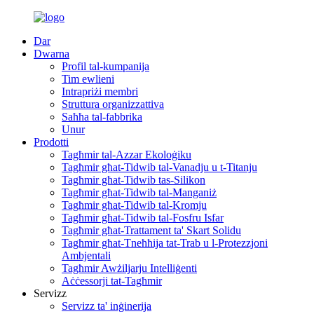
Dar
Dwarna
Profil tal-kumpanija
Tim ewlieni
Intrapriżi membri
Struttura organizzattiva
Saħħa tal-fabbrika
Unur
Prodotti
Tagħmir tal-Azzar Ekoloġiku
Tagħmir għat-Tidwib tal-Vanadju u t-Titanju
Tagħmir għat-Tidwib tas-Silikon
Tagħmir għat-Tidwib tal-Manganiż
Tagħmir għat-Tidwib tal-Kromju
Tagħmir għat-Tidwib tal-Fosfru Isfar
Tagħmir għat-Trattament ta' Skart Solidu
Tagħmir għat-Tneħħija tat-Trab u l-Protezzjoni
Ambjentali
Tagħmir Awżiljarju Intelliġenti
Aċċessorji tat-Tagħmir
Servizz
Servizz ta' inġinerija