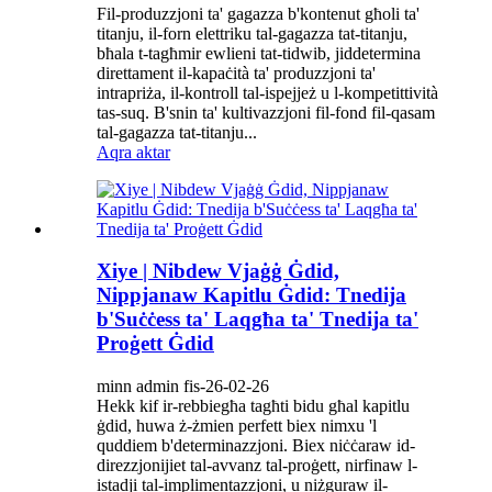
Fil-produzzjoni ta' gagazza b'kontenut għoli ta'
titanju, il-forn elettriku tal-gagazza tat-titanju,
bħala t-tagħmir ewlieni tat-tidwib, jiddetermina
direttament il-kapaċità ta' produzzjoni ta'
intrapriża, il-kontroll tal-ispejjeż u l-kompetittività
tas-suq. B'snin ta' kultivazzjoni fil-fond fil-qasam
tal-gagazza tat-titanju...
Aqra aktar
Xiye | Nibdew Vjaġġ Ġdid,
Nippjanaw Kapitlu Ġdid: Tnedija
b'Suċċess ta' Laqgħa ta' Tnedija ta'
Proġett Ġdid
minn admin fis-26-02-26
Hekk kif ir-rebbiegħa tagħti bidu għal kapitlu
ġdid, huwa ż-żmien perfett biex nimxu 'l
quddiem b'determinazzjoni. Biex niċċaraw id-
direzzjonijiet tal-avvanz tal-proġett, nirfinaw l-
istadji tal-implimentazzjoni, u niżguraw il-