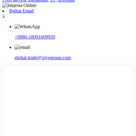
Ibgħat Email
x
+0086-18091609920
global-trade@xiyegroup.com