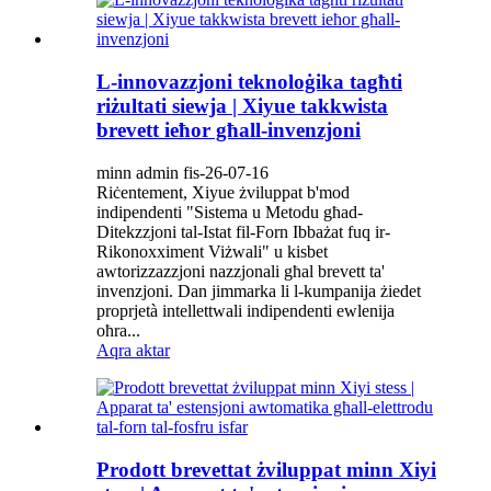
L-innovazzjoni teknoloġika tagħti
riżultati siewja | Xiyue takkwista
brevett ieħor għall-invenzjoni
minn admin fis-26-07-16
Riċentement, Xiyue żviluppat b'mod
indipendenti "Sistema u Metodu għad-
Ditekzzjoni tal-Istat fil-Forn Ibbażat fuq ir-
Rikonoxximent Viżwali" u kisbet
awtorizzazzjoni nazzjonali għal brevett ta'
invenzjoni. Dan jimmarka li l-kumpanija żiedet
proprjetà intellettwali indipendenti ewlenija
oħra...
Aqra aktar
Prodott brevettat żviluppat minn Xiyi