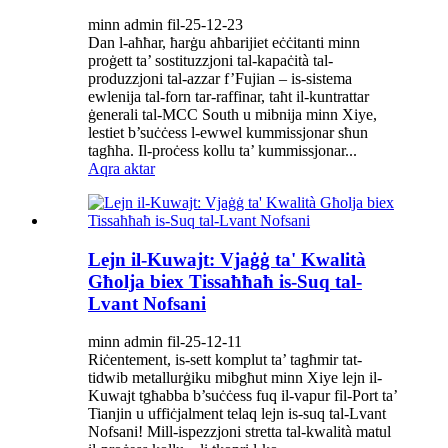
minn admin fil-25-12-23
Dan l-aħħar, ħarġu aħbarijiet eċċitanti minn
proġett ta’ sostituzzjoni tal-kapaċità tal-
produzzjoni tal-azzar f’Fujian – is-sistema
ewlenija tal-forn tar-raffinar, taħt il-kuntrattar
ġenerali tal-MCC South u mibnija minn Xiye,
lestiet b’suċċess l-ewwel kummissjonar sħun
tagħha. Il-proċess kollu ta’ kummissjonar...
Aqra aktar
Lejn il-Kuwajt: Vjaġġ ta' Kwalità
Għolja biex Tissaħħaħ is-Suq tal-
Lvant Nofsani
minn admin fil-25-12-11
Riċentement, is-sett komplut ta’ tagħmir tat-
tidwib metallurġiku mibgħut minn Xiye lejn il-
Kuwajt tgħabba b’suċċess fuq il-vapur fil-Port ta’
Tianjin u uffiċjalment telaq lejn is-suq tal-Lvant
Nofsani! Mill-ispezzjoni stretta tal-kwalità matul