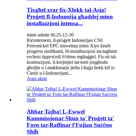
Tixgħel xrar fix-Xlokk tal-Asja!
Proġett fl-Indoneżja għaddej minn
installazzjoni intensa...
minn admin fil-25-12-30
Riċentement, il-proġett Indoneżjan CNI
Ferronickel EPC imwettaq minn Xiye kiseb
progress sinifikanti, bl-installazzjoni tat-tagħmir
ewlieni tipproċedi b'ritmu mgħaġġel. Fis-sit tal-
kostruzzjoni, il-krejnijiet tat-torri joqgħodu
għoljin u l-makkinarju jieħu l-ħajja hekk kif iċ-
Ċiniżi u l-Indoneżjani...
Aqra aktar
Aħbar Tajba! L-Ewwel
Kummissjonar Sħun ta' Proġett ta'
Forn tar-Raffinar f'Fujian Suċċess
Sħiħ