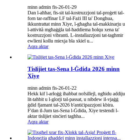
minn admin fis-26-01-29
Dan l-aħħar, fis-sit tal-kostruzzjoni tal-proġett tal-
forn tar-raffinar LF tal-Fażi III ta' Donghua,
ikkuntrattat minn Xiye, l-għagħa tal-makkinarju u
l-attività mgħaġġla tal-ħaddiema ħolqu xena ta'
kostruzzjoni vibranti. L-installazzjoni tat-tagħmir
ewlieni kollu miexja bla xkiel u...
Aqra aktar
Tislijiet tas-Sena l-Ġdida 2026 minn
Xiye
minn admin fis-26-01-22
Hekk kif l-arloġġ iħabbat nofsillejl, ngħidu addiju
lit-taħbit u l-glorji tal-passat, u nibdew il-vjaġġ
ġdid fjamant tal-2026 b'antiċipazzjoni kbira.
F'dan il-Jum tas-Sena l-Ġdida, Xiye testendi l-
aktar tislijiet sinċieri tagħha...
Aqra aktar