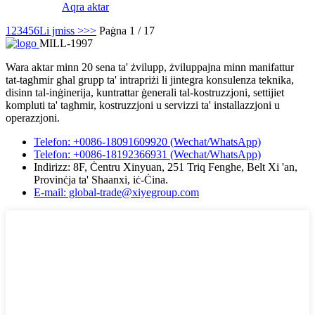
Aqra aktar
1
2
3
4
5
6
Li jmiss >
>>
Paġna 1 / 17
MILL-1997
Wara aktar minn 20 sena ta' żvilupp, żviluppajna minn manifattur
tat-tagħmir għal grupp ta' intrapriżi li jintegra konsulenza teknika,
disinn tal-inġinerija, kuntrattar ġenerali tal-kostruzzjoni, settijiet
kompluti ta' tagħmir, kostruzzjoni u servizzi ta' installazzjoni u
operazzjoni.
Telefon: +0086-18091609920 (Wechat/WhatsApp)
Telefon: +0086-18192366931 (Wechat/WhatsApp)
Indirizz: 8F, Ċentru Xinyuan, 251 Triq Fenghe, Belt Xi 'an,
Provinċja ta' Shaanxi, iċ-Ċina.
E-mail: global-trade@xiyegroup.com