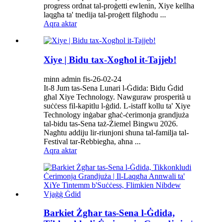
progress ordnat tal-proġetti ewlenin, Xiye kellha
laqgħa ta' tnedija tal-proġett filgħodu ...
Aqra aktar
Xiye | Bidu tax-Xogħol it-Tajjeb!
minn admin fis-26-02-24
It-8 Jum tas-Sena Lunari l-Ġdida: Bidu Ġdid
għal Xiye Technology. Nawguraw prosperità u
suċċess fil-kapitlu l-ġdid. L-istaff kollu ta' Xiye
Technology inġabar għaċ-ċerimonja grandjuża
tal-bidu tas-Sena taż-Żiemel Bingwu 2026.
Nagħtu addiju lir-riunjoni sħuna tal-familja tal-
Festival tar-Rebbiegħa, aħna ...
Aqra aktar
Barkiet Żgħar tas-Sena l-Ġdida,