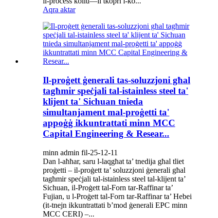
il-proċess kollu—li tkopri l-ko...
Aqra aktar
Il-proġett ġenerali tas-soluzzjoni għal
tagħmir speċjali tal-istainless steel ta'
klijent ta' Sichuan tnieda
simultanjament mal-proġetti ta'
appoġġ ikkuntrattati minn MCC
Capital Engineering & Resear...
minn admin fil-25-12-11
Dan l-aħħar, saru l-laqgħat ta’ tnedija għal tliet
proġetti – il-proġett ta’ soluzzjoni ġenerali għal
tagħmir speċjali tal-istainless steel tal-klijent ta’
Sichuan, il-Proġett tal-Forn tar-Raffinar ta’
Fujian, u l-Proġett tal-Forn tar-Raffinar ta’ Hebei
(it-tnejn ikkuntrattati b’mod ġenerali EPC minn
MCC CERI) –...